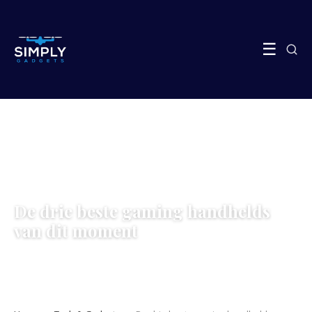
☰
TECH & GADGETS
De drie beste gaming handhelds
van dit moment
5 June 2026
·
6 min leestijd