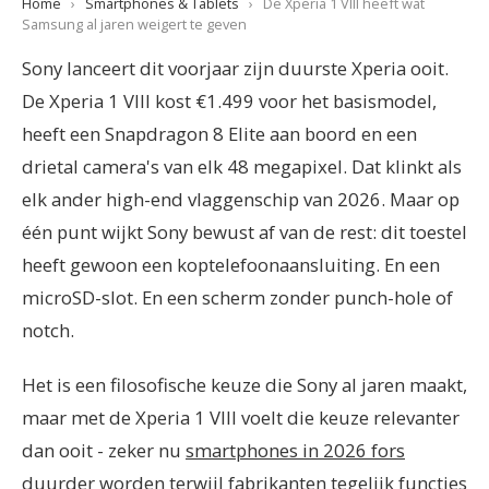
Home
›
Smartphones & Tablets
›
De Xperia 1 VIII heeft wat
Samsung al jaren weigert te geven
Sony lanceert dit voorjaar zijn duurste Xperia ooit.
De Xperia 1 VIII kost €1.499 voor het basismodel,
heeft een Snapdragon 8 Elite aan boord en een
drietal camera's van elk 48 megapixel. Dat klinkt als
elk ander high-end vlaggenschip van 2026. Maar op
één punt wijkt Sony bewust af van de rest: dit toestel
heeft gewoon een koptelefoonaansluiting. En een
microSD-slot. En een scherm zonder punch-hole of
notch.
Het is een filosofische keuze die Sony al jaren maakt,
maar met de Xperia 1 VIII voelt die keuze relevanter
dan ooit - zeker nu
smartphones in 2026 fors
duurder worden
terwijl fabrikanten tegelijk functies