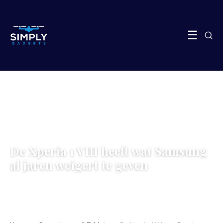
☰
SMARTPHONES & TABLETS
De Xperia 1 VIII heeft wat Samsung
al jaren weigert te geven
23 May 2026
·
5 min leestijd