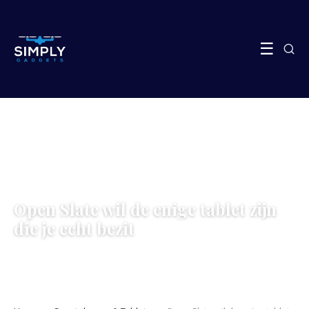
☰
SMARTPHONES & TABLETS
Open Slate wil de enige tablet zijn
die je echt bezit
4 May 2026
·
6 min leestijd