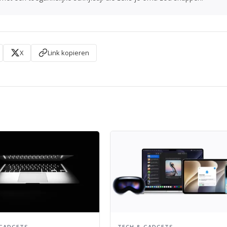
X
Link kopieren
 GADGETS
TECH & GADGETS