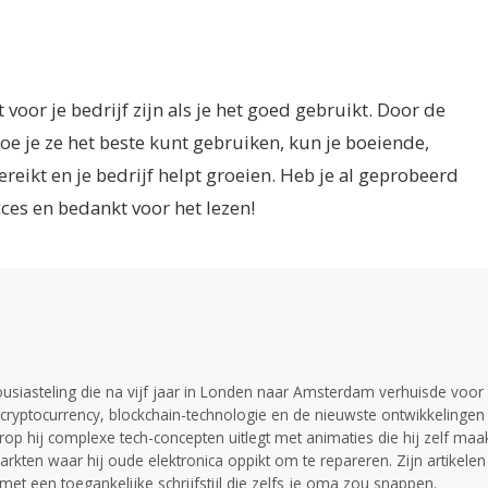
oor je bedrijf zijn als je het goed gebruikt. Door de
oe je ze het beste kunt gebruiken, kun je boeiende,
eikt en je bedrijf helpt groeien. Heb je al geprobeerd
ces en bedankt voor het lezen!
ousiasteling die na vijf jaar in Londen naar Amsterdam verhuisde voor
in cryptocurrency, blockchain-technologie en de nieuwste ontwikkelingen 
op hij complexe tech-concepten uitlegt met animaties die hij zelf maak
rkten waar hij oude elektronica oppikt om te repareren. Zijn artikelen
 een toegankelijke schrijfstijl die zelfs je oma zou snappen.