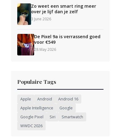
Zo weet een smart ring meer
over je lijf dan je zelf
3 June 2026
De Pixel 9a is verrassend goed
voor €549
28 May 2026
Populaire Tags
Apple
Android
Android 16
Apple Intelligence
Google
Google Pixel
Siri
Smartwatch
WWDC 2026