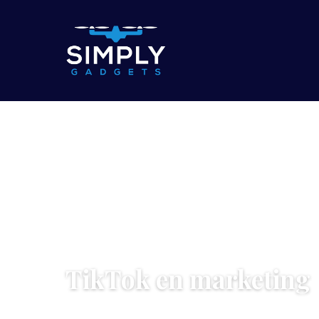
TECH & GADGETS
TikTok en marketing
5 May 2022
·
4 min leestijd