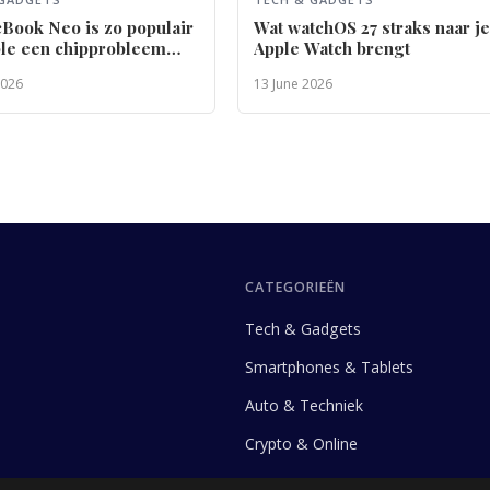
Book Neo is zo populair
Wat watchOS 27 straks naar j
ple een chipprobleem
Apple Watch brengt
2026
13 June 2026
CATEGORIEËN
Tech & Gadgets
Smartphones & Tablets
Auto & Techniek
Crypto & Online