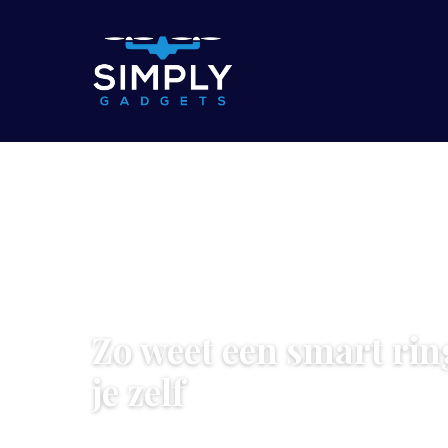
TECH & GADGETS
Zo weet een smart ring
je zelf
3 June 2026
·
5 min leestijd