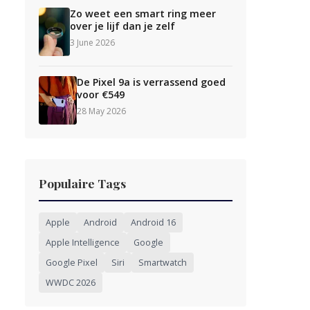
Zo weet een smart ring meer
over je lijf dan je zelf
3 June 2026
De Pixel 9a is verrassend goed
voor €549
28 May 2026
Populaire Tags
Apple
Android
Android 16
Apple Intelligence
Google
Google Pixel
Siri
Smartwatch
WWDC 2026