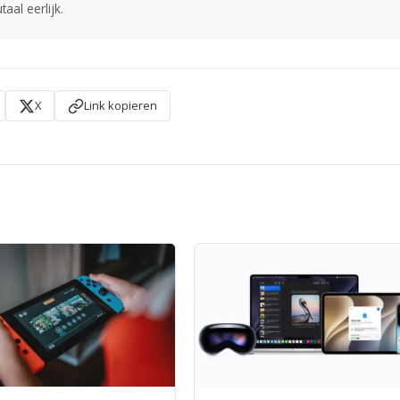
aal eerlijk.
X
Link kopieren