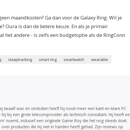
 geen maandkosten? Ga dan voor de Galaxy Ring. Wil je
e? Oura is dan de betere keuze. En als je primair
 al het andere - is zelfs een budgetoptie als de RingConn
g
slaaptracking
smart ring
smartwatch
wearable
ij twaalf was en sindsdien heeft hij nooit meer een kant-en-klare PC
 hij bij een grote telecomprovider als technisch consultant. Hij heeft e
m' noemt, inclusief een originele Game Boy die het nog steeds doet.
ven over producten die hij niet in handen heeft gehad. Zijn reviews op